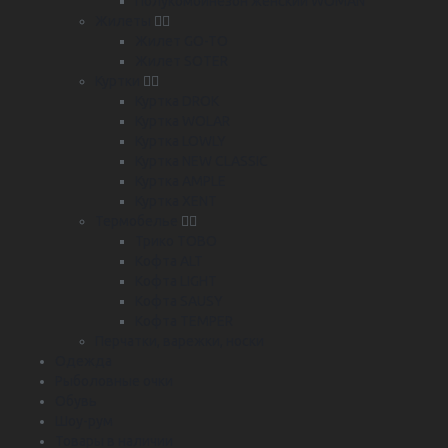
Полукомбинезон женский WOMAN
Жилеты
Жилет GO-TO
Жилет SOTER
Куртки
Куртка DROK
Куртка WOLAR
Куртка LOWLY
Куртка NEW CLASSIC
Куртка AMPLE
Куртка XENT
Термобелье
Трико TOBO
Кофта ALT
Кофта LIGHT
Кофта SAUSY
Кофта TEMPER
Перчатки, варежки, носки
Одежда
Рыболовные очки
Обувь
Шоу-рум
Товары в наличии