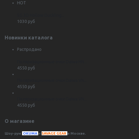
HOT
SG 3D Hollow Duckling...
1030 руб
Новинки каталога
Распродано
Поляризационные очки Daiwa HN...
4550 руб
Поляризационные очки Daiwa VN...
4550 руб
Поляризационные очки Daiwa VN...
4550 руб
О магазине
Шоу-рум
OKUMA
и
SAVAGE GEAR
в Москве.