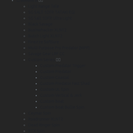
Спиннинги
Light Range Tele
SG SALT 1DFR TATAKI EGI
SG Salt 1DFR Ultra Light
Black Savage
Bushwhacker XLNT2
Butch Light XLNT2
Finezze Softlure
Multi Purpose Pro Predator (MPP)
Savage Gear LRF CC
Custom Series
Custom Predator Trigger
Custom Predator
Custom Coastal
Custom Predator Fast Shad
Custom UL Spin
Custom Vertical & Jerk
Custom Boat
Custom Boat Bullie Spin
Ceymar Spin
Roadrunner XLNT2
Dead Ringer Spin
RTX Spin