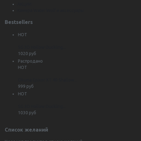
АКЦИИ
Камера Water Wolf и аксессуары
Bestsellers
HOT
SG 3D Hollow Duckling...
1020 руб
Распродано
HOT
Okuma Epixor XT 40 Shallow...
999 руб
HOT
SG 3D Hollow Duckling...
1030 руб
Список желаний