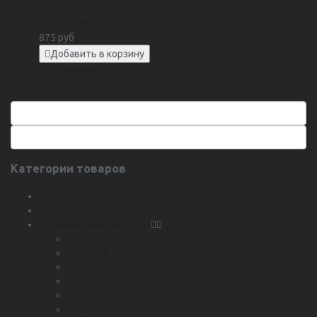
SG 3D Jumping Frog 11cm 12g F...
875 руб
Добавить в корзину
Желаемые
Сравнить
Категории товаров
Бюджет
Комплекты со скидкой
Спиннинговые катушки
Запасные шпули
Helios SX
Inspira S
Epixor XT
Ceymar XT
Helios Gold