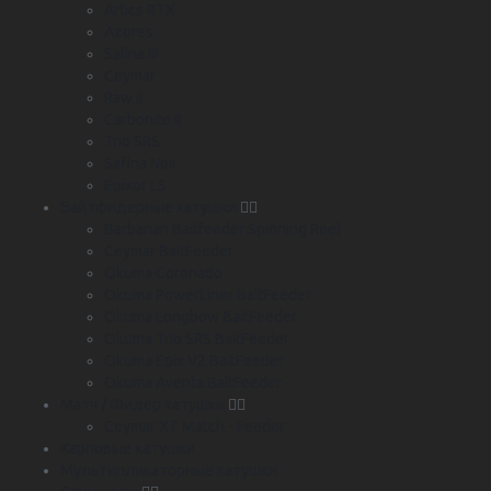
Artics RTX
Azores
Salina III
Ceymar
Raw II
Carbonite II
Trio SRS
Safina Noir
Epixor LS
Байтфидерные катушки
Barbarian Baitfeeder Spinning Reel
Ceymar BaitFeeder
Okuma Coronado
Okuma PowerLiner BaitFeeder
Okuma Longbow BaitFeeder
Okuma Trio SRS BaitFeeder
Okuma Epix V2 BaitFeeder
Okuma Aventa BaitFeeder
Матч / Фидер катушки
Ceymar XT Match - Feeder
Карповые катушки
Мультипликаторные катушки