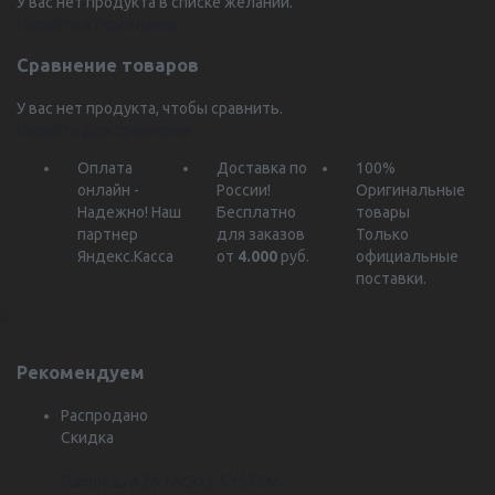
У вас нет продукта в списке желаний.
Перейти в Пожелания
Сравнение товаров
У вас нет продукта, чтобы сравнить.
Перейти для сравнения
Оплата
Доставка по
100%
онлайн -
России!
Оригинальные
Надежно!
Наш
Бесплатно
товары
партнер
для заказов
Только
Яндекс.Касса
от
4.000
руб.
официальные
поставки.
Рекомендуем
Распродано
Скидка
Flambeau AZ6 TACKLE SYSTEM...