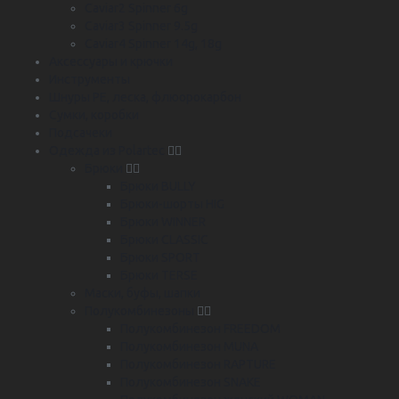
Caviar2 Spinner 6g
Caviar3 Spinner 9.5g
Caviar4 Spinner 14g, 18g
Аксессуары и крючки
Инструменты
Шнуры PE, леска, флюорокарбон
Сумки, коробки
Подсачеки
Одежда из Polartec
Брюки
Брюки BULLY
Брюки-шорты HIG
Брюки WINNER
Брюки CLASSIC
Брюки SPORT
Брюки TERSE
Маски, буфы, шапки
Полукомбинезоны
Полукомбинезон FREEDOM
Полукомбинезон MUNA
Полукомбинезон RAPTURE
Полукомбинезон SNAKE