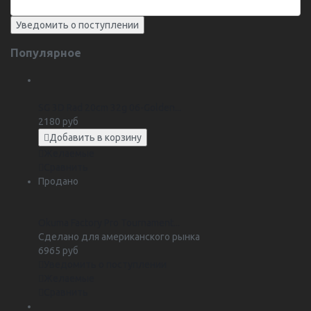
Популярное
SG 3D Rad 20cm 32g 06-Golden...
2180 руб
Добавить в корзину
Желаемые
Сравнить
Продано
Okuma Factory Pro Tournament...
Сделано для американского рынка
6965 руб
Уведомить о поступлении
Желаемые
Сравнить