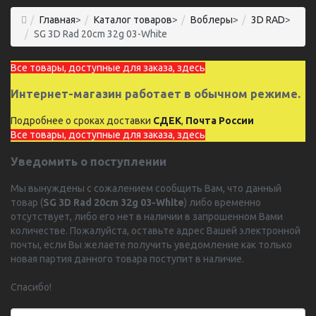
Главная
>
Каталог товаров
>
Воблеры
>
3D RAD
>
SG 3D Rad 20cm 32g 03-White
Все товары, доступные для заказа, здесь
Интернет-магазин работает в обычном режиме.
Подробнее о сроках доставки
СДЕК
,
Почта России
Все товары, доступные для заказа, здесь
Уведомить о поступлении
Мы вынуждены с сожалением сообщить Вам, что данный
товар (
SG 3D Rad 20cm 32g 03-White
) либо временно
отсутствует, либо его нет в наличии в запрошенном Вами
количестве. Пожалуйста, оставьте адрес Вашей электронной
почты, если Вы желаете получить уведомление как только
новая партия данного товара поступит в наличие.
Спасибо!