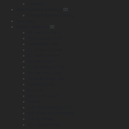
Universal
Троллинговые удилища
Okuma Magda Air Trolling
Пилькеры
Мягкие приманки
4D Line Thru Perch
4D LB Herring Shad
LB Cannibal Shad
3D LB Herring Shad
3D Linethru Roach
3D River Roach
3D Fat Minnow T-Tail
4D Line Thru Trout
3D Bleak Paddle Tail
Pro 4Play Shad
Pro Grub
Reaction Crayfish
Real Eel
Soft 4Play (Ready to Fish)
Soft 4Play LB (loose body)
TPE Fly Shrimp
TPE Mudd Minnow