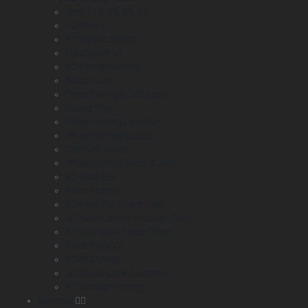
Prey 115, 91, 89, 71
POP Prey
3D Hybrid Shrimp
FreeStyler V2
3D Horny Herring
Butch Lure
Deep Diving Butch Lure
Diving Prey
4Play Herring Lowrider
4Play Herring Liplure
TPE Soft Vibes
4Play Herring Swim & Jerk
3D Hard Eel
Panic Popper
3D Hard Eel Spare Tails
3D Hard Eel Provocation Tails
3D Iron Mask Deep Diver
Panic Prey V2
3D POP Prey
3D Bleak Glide Swimmer
3D Backlip Herring
Блесны