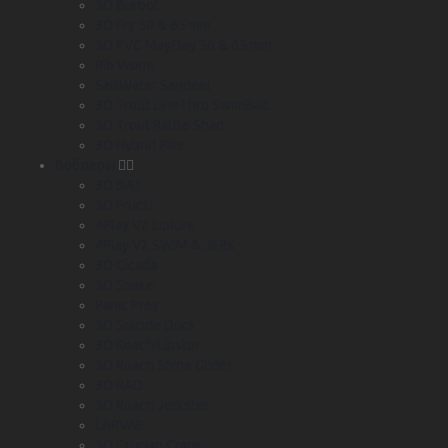
3D Burbot
3D Fry 50 & 65 mm
3D PVC MayFlay 50 & 65 mm
Rib Worm
SaltWater Sandeel
3D Trout LineThru SwimBait
3D Trout Rattle Shad
3D Hybrid Pike
Воблеры
3D BAT
3D Fruck!
4Play V2 Liplure
4Play V2 SWIM & JERK
3D Cicada
3D Snake
Panic Prey
3D Suicide Duck
3D Roach Lipster
3D Roach Shine Glider
3D RAD
3D Roach Jerkster
LARVAE
3D Crucian Crank