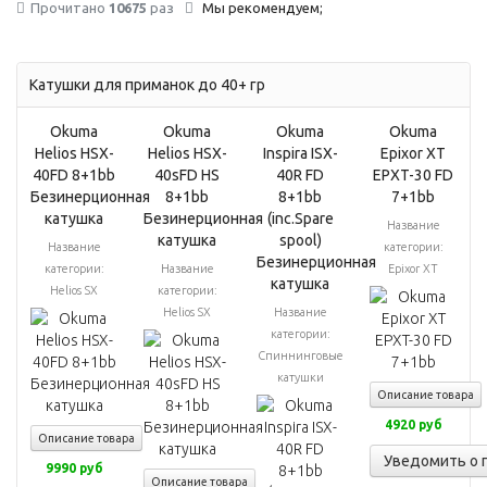
Прочитано
10675
раз
Мы рекомендуем;
Катушки для приманок до 40+ гр
Okuma
Okuma
Okuma
Okuma
Helios HSX-
Helios HSX-
Inspira ISX-
Epixor XT
40FD 8+1bb
40sFD HS
40R FD
EPXT-30 FD
Безинерционная
8+1bb
8+1bb
7+1bb
катушка
Безинерционная
(inc.Spare
Название
катушка
spool)
Название
категории:
Безинерционная
категории:
Название
Epixor XT
катушка
Helios SX
категории:
Helios SX
Название
категории:
Спиннинговые
катушки
Описание товара
4920 руб
Описание товара
Уведомить о 
9990 руб
Описание товара