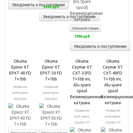
Уведомить о поступлении
9990 руб
Уведомить о поступлении
Описание товара
7990 руб
Уведомить о поступлении
Okuma
Okuma
Okuma
Okuma
Epixor XT
Epixor XT
Ceymar XT
Ceymar XT
EPXT-40 FD
EPXT-50 FD
CXT-35FD
CXT-40FD
7+1bb
7+1bb
7+1bb inc.
7+1bb inc.
Alu spare
Alu spare
Название
Название
spool
spool
категории:
категории:
Безинерционная
Безинерционна
Шоу-рум
Шоу-рум
катушка
катушка
Название
Название
категории:
категории:
Ceymar XT
Ceymar XT