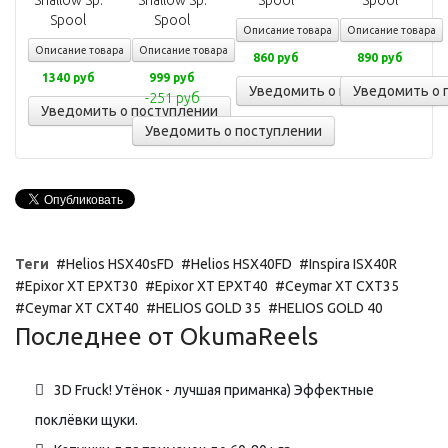
Описание товара
Описание товара
Описание товара
Описание товара
860 руб
890 руб
1340 руб
999 руб
Уведомить о поступлении
Уведомить о 
-251 руб
Уведомить о поступлении
Уведомить о поступлении
Теги
Helios HSX40sFD
Helios HSX40FD
Inspira ISX40R
Epixor XT EPXT30
Epixor XT EPXT40
Ceymar XT CXT35
Ceymar XT CXT40
HELIOS GOLD 35
HELIOS GOLD 40
Последнее от OkumaReels
3D Fruck! Утёнок - лучшая приманка) Эффектные
поклёвки щуки.