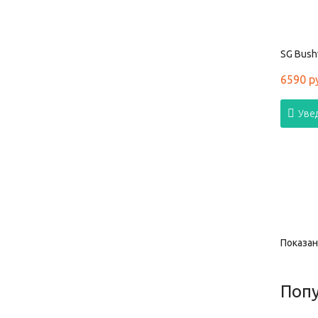
SG Bush
6590 р
Уве
Показано
Поп