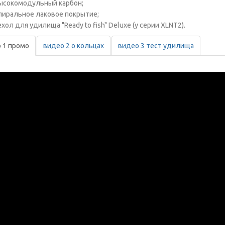
ысокомодульный карбон;
пиральное лаковое покрытие;
хол для удилища "Ready to fish" Deluxe (у серии XLNT2).
 1 промо
видео 2 о кольцах
видео 3 тест удилища