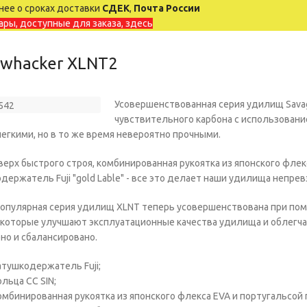
ее о сроках доставки
СДЕК
,
Почта России
ары, доступные для заказа, здесь
whacker XLNT2
Усовершенствованная серия удилищ Savag
чувствительного карбона с использовани
егкими, но в то же время невероятно прочными.
верх быстрого строя, комбинированная рукоятка из японского флек
держатель Fuji "gold Lable" - все это делает наши удилища непре
опулярная серия удилищ XLNT теперь усовершенствована при пом
, которые улучшают эксплуатационные качества удилища и облегч
но и сбалансировано.
атушкодержатель Fuji;
ольца CC SIN;
омбинированная рукоятка из японского флекса EVA и португальсой 