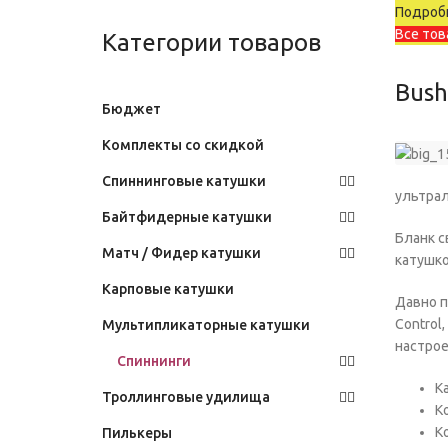
Подробн
Все тов
Категории товаров
Bush
Бюджет
Комплекты со скидкой
Спиннинговые катушки
ультрал
Байтфидерные катушки
Бланк с
Матч / Фидер катушки
катушко
Карповые катушки
Давно п
Control
Мультипликаторные катушки
настрое
Спиннинги
К
Троллинговые удилища
К
К
Пилькеры