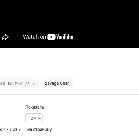
а в наличии -/+
Savage Gear
Показать:
 1 - 7 из 7
на страницу