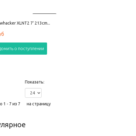
ПРОДАНО
whacker XLNT2 7' 213cm...
уб
домить о поступлении
Показать:
 1 - 7 из 7
на страницу
улярное