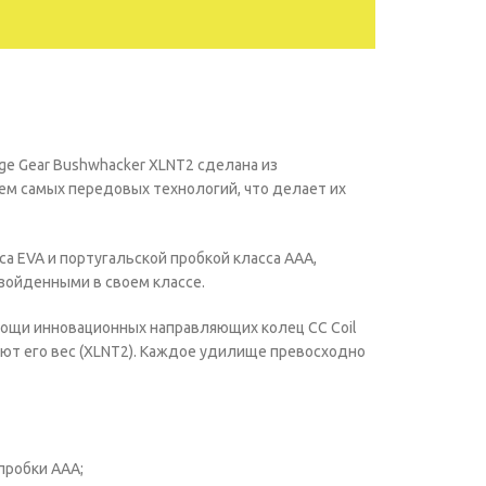
e Gear Bushwhacker XLNT2 сделана из
ем самых передовых технологий, что делает их
са EVA и португальской пробкой класса ААА,
взойденными в своем классе.
ощи инновационных направляющих колец CC Coil
ают его вес (XLNT2). Каждое удилище превосходно
пробки ААА;