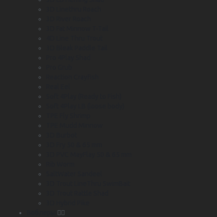
3D Linethru Roach
3D River Roach
3D Fat Minnow T-Tail
4D Line Thru Trout
3D Bleak Paddle Tail
Pro 4Play Shad
Pro Grub
Reaction Crayfish
Real Eel
Soft 4Play (Ready to Fish)
Soft 4Play LB (loose body)
TPE Fly Shrimp
TPE Mudd Minnow
3D Burbot
3D Fry 50 & 65 mm
3D PVC MayFlay 50 & 65 mm
Rib Worm
SaltWater Sandeel
3D Trout LineThru SwimBait
3D Trout Rattle Shad
3D Hybrid Pike
Воблеры