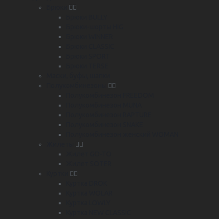
Брюки
Брюки BULLY
Брюки-шорты HIG
Брюки WINNER
Брюки CLASSIC
Брюки SPORT
Брюки TERSE
Маски, буфы, шапки
Полукомбинезоны
Полукомбинезон FREEDOM
Полукомбинезон MUNA
Полукомбинезон RAPTURE
Полукомбинезон SNAKE
Полукомбинезон женский WOMAN
Жилеты
Жилет GO-TO
Жилет SOTER
Куртки
Куртка DROK
Куртка WOLAR
Куртка LOWLY
Куртка NEW CLASSIC