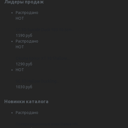
Лидеры продаж
Распродано
HOT
SG 3D Suicide Duck 105 10.5cm...
1590 руб
Распродано
HOT
Okuma Epixor XT 30 Shallow...
1290 руб
HOT
SG 3D Hollow Duckling...
1030 руб
Новинки каталога
Распродано
Поляризационные очки Daiwa HN...