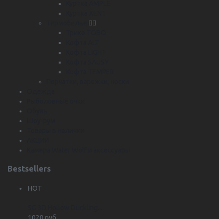
Куртка AMPLE
Куртка XENT
Термобелье
Трико TOBO
Кофта ALT
Кофта LIGHT
Кофта SAUSY
Кофта TEMPER
Перчатки, варежки, носки
Одежда
Рыболовные очки
Обувь
Шоу-рум
Товары в наличии
АКЦИИ
Камера Water Wolf и аксессуары
Bestsellers
HOT
SG 3D Hollow Duckling...
1020 руб