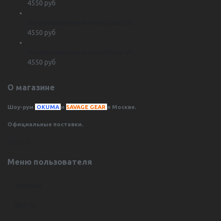
4550 руб
Поляризационные очки Daiwa VN...
4550 руб
Поляризационные очки Daiwa VN...
4550 руб
О магазине
Шоу-рум
OKUMA
и
SAVAGE GEAR
в Москве.
Официальные поставки.
.
.
.
.
.
Меню пользователя
Корзина
Войти