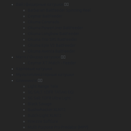
Байтфидерные катушки
Barbarian Baitfeeder Spinning Reel
Ceymar BaitFeeder
Okuma Coronado
Okuma PowerLiner BaitFeeder
Okuma Longbow BaitFeeder
Okuma Trio SRS BaitFeeder
Okuma Epix V2 BaitFeeder
Okuma Aventa BaitFeeder
Матч / Фидер катушки
Ceymar XT Match - Feeder
Карповые катушки
Мультипликаторные катушки
Спиннинги
Light Range Tele
SG SALT 1DFR TATAKI EGI
SG Salt 1DFR Ultra Light
Black Savage
Bushwhacker XLNT2
Butch Light XLNT2
Finezze Softlure
Multi Purpose Pro Predator (MPP)