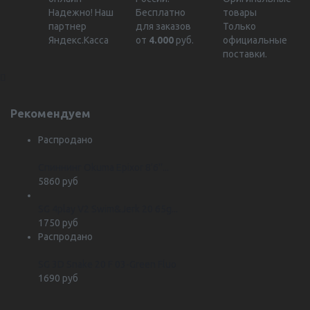
Надежно!
Наш
Бесплатно
товары
партнер
для заказов
Только
Яндекс.Касса
от
4.000
руб.
официальные
поставки.
Рекомендуем
Распродано
Спиннинг Okuma Epixor 8'6''...
5860 руб
SG 4play V2 Swim&Jerk 20 65g...
1750 руб
Распродано
SG 3D Snake 20 F 03-Green Fluo
1690 руб