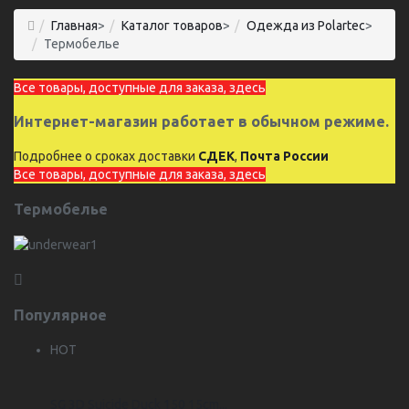
Главная
>
Каталог товаров
>
Одежда из Polartec
>
Термобелье
Все товары, доступные для заказа, здесь
Интернет-магазин работает в обычном режиме.
Подробнее о сроках доставки
СДЕК
,
Почта России
Все товары, доступные для заказа, здесь
Термобелье
Популярное
HOT
SG 3D Suicide Duck 150 15cm...