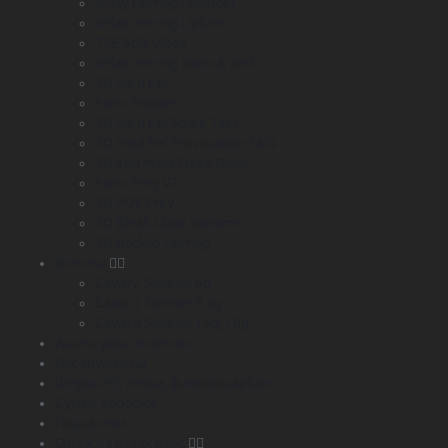
4Play Herring Lowrider
4Play Herring Liplure
TPE Soft Vibes
4Play Herring Swim & Jerk
3D Hard Eel
Panic Popper
3D Hard Eel Spare Tails
3D Hard Eel Provocation Tails
3D Iron Mask Deep Diver
Panic Prey V2
3D POP Prey
3D Bleak Glide Swimmer
3D Backlip Herring
Блесны
Caviar2 Spinner 6g
Caviar3 Spinner 9.5g
Caviar4 Spinner 14g, 18g
Аксессуары и крючки
Инструменты
Шнуры PE, леска, флюорокарбон
Сумки, коробки
Подсачеки
Одежда из Polartec