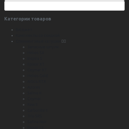
Категории товаров
Бюджет
Комплекты со скидкой
Спиннинговые катушки
Запасные шпули
Helios SX
Inspira S
Epixor XT
Ceymar XT
Helios Gold
Artics RTX
Azores
Salina III
Ceymar
Raw II
Carbonite II
Trio SRS
Safina Noir
Epixor LS