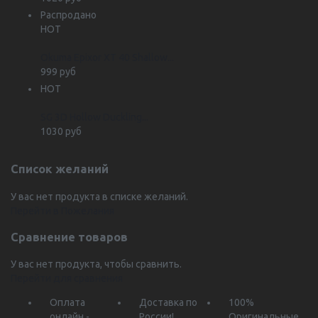
Распродано
HOT
Okuma Epixor XT 40 Shallow...
999 руб
HOT
SG 3D Hollow Duckling...
1030 руб
Список желаний
У вас нет продукта в списке желаний.
Перейти в Пожелания
Сравнение товаров
У вас нет продукта, чтобы сравнить.
Перейти для сравнения
Оплата
Доставка по
100%
онлайн -
России!
Оригинальные