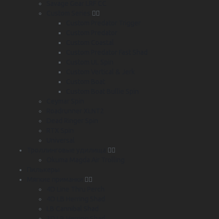
Savage Gear LRF CC
Custom Series
Custom Predator Trigger
Custom Predator
Custom Coastal
Custom Predator Fast Shad
Custom UL Spin
Custom Vertical & Jerk
Custom Boat
Custom Boat Bullie Spin
Ceymar Spin
Roadrunner XLNT2
Dead Ringer Spin
RTX Spin
Universal
Троллинговые удилища
Okuma Magda Air Trolling
Пилькеры
Мягкие приманки
4D Line Thru Perch
4D LB Herring Shad
LB Cannibal Shad
3D LB Herring Shad