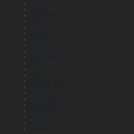
3D BAT
3D Fruck!
4Play V2 Liplure
4Play V2 SWIM & JERK
3D Cicada
3D Snake
Panic Prey
3D Suicide Duck
3D Roach Lipster
3D Roach Shine Glider
3D RAD
3D Roach Jerkster
LARVAE
3D Crucian Crank
Prey 115, 91, 89, 71
POP Prey
3D Hybrid Shrimp
FreeStyler V2
3D Horny Herring
Butch Lure
Deep Diving Butch Lure
Diving Prey