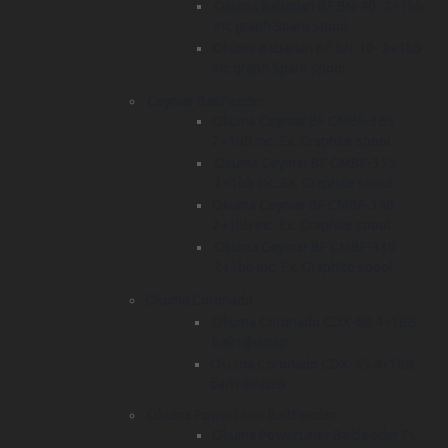
Okuma Babarian BF BN-40- 2+1bb
inc graph.Spare spool
Okuma Babarian BF BN-30- 2+1bb
inc graph.Spare spool
Ceymar BaitFeeder
Okuma Ceymar BF CMBF-365
2+1bb inc. Ex. Graphite spool
Okuma Ceymar BF CMBF-355
2+1bb inc. Ex. Graphite spool
Okuma Ceymar BF CMBF-340
2+1bb inc. Ex. Graphite spool
Okuma Ceymar BF CMBF-330
2+1bb inc. Ex. Graphite spool
Okuma Coronado
Okuma Coronado CDX-60 4+1BB
байтфидер
Okuma Coronado CDX-55 4+1BB
байтфидер
Okuma PowerLiner BaitFeeder
Okuma PowerLiner Baitfeeder PL-