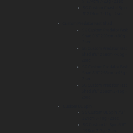
9' 274cm 7-23g - 2sec
SG Custom Coastal Spin
9' 274cm 2-12g - 2sec
Custom Predator Fast Shad
SG Custom Predator Fast
Shad 8'6'' 258cm ->90g -
2sec
SG Custom Predator Fast
Shad 8'6'' 258cm ->65g -
2sec
SG Custom Predator Fast
Shad 8'6'' 258cm ->45g -
2sec
SG Custom Predator Fast
Shad 8'6'' 258cm 3-16g -
2sec
Custom UL Spin
SG Custom UL Spin 7'3''
221cm 3-10g - 2sec
SG Custom UL Spin 6'6''
198cm 2-7g - 2sec