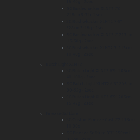
15-40g - 2sec
SG Bushwhacker XLNT2 7'6
228cm 9-32g 2sec
SG Bushwhacker XLNT2 7'6''
228cm 3-18g - 2sec
SG Bushwhacker XLNT2 7' 213cm
15-50g - 2sec
SG Bushwhacker XLNT2 7' 213cm
10-40g - 2sec
Butch Light XLNT2
SG Butch Light XLNT2 6'9'' 205cm
40-100g - 2sec
SG Butch Light XLNT2 6'9'' 205cm
30-65g - 2sec
SG Butch Light XLNT2 6'9'' 205cm
15-42g - 2sec
Finezze Softlure
SG Custom Finezze Cast 7'2 218cm
10-30g
SG Finezze Softlure 8'3'' 250cm L
3-16g - 2sec