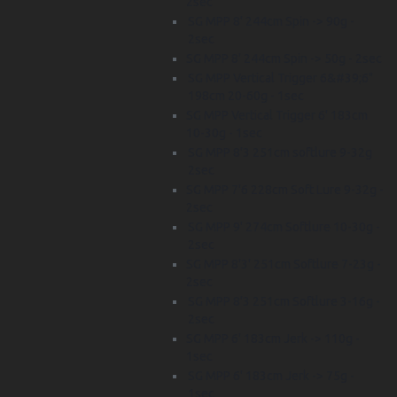
2sec
SG MPP 8' 244cm Spin -> 90g -
2sec
SG MPP 8' 244cm Spin -> 50g - 2sec
SG MPP Vertical Trigger 6&#39;6"
198cm 20-60g - 1sec
SG MPP Vertical Trigger 6' 183cm
10-30g - 1sec
SG MPP 8'3 251cm softlure 9-32g
2sec
SG MPP 7'6 228cm Soft Lure 9-32g -
2sec
SG MPP 9' 274cm Softlure 10-30g -
2sec
SG MPP 8'3' 251cm Softlure 7-23g -
2sec
SG MPP 8'3 251cm Softlure 3-16g -
2sec
SG MPP 6' 183cm Jerk -> 110g -
1sec
SG MPP 6' 183cm Jerk -> 75g -
1sec