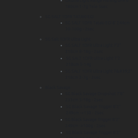
Okuma Light Range Fishing UFR 6'
180cm 1-7g Tele 5sec
SG SALT 1DFR TATAKI EGI
SG SALT 1DFR Tataki EGI 8' 244cm
30-100g - 2sec
SG Salt 1DFR Ultra Light
SG SALT 1DFR Ultra Light 7'2"
218cm 8-18g - 2sec
SG SALT 1DFR Ultra Light 7'2
218cm 5-14g
SG SALT 1DFR Ultra Light 7&#39;2"
218cm 2-7g - 2sec
Black Savage
SG Black Savage Dropshot 7’8”
233cm 5-18g - 2sec
SG Black Savage Trigger 8'2''
249cm ->150 - 2sec
SG Black Savage Trigger 8'2''
249cm ->100g - 2sec
SG Black Savage Trigger 8'2''