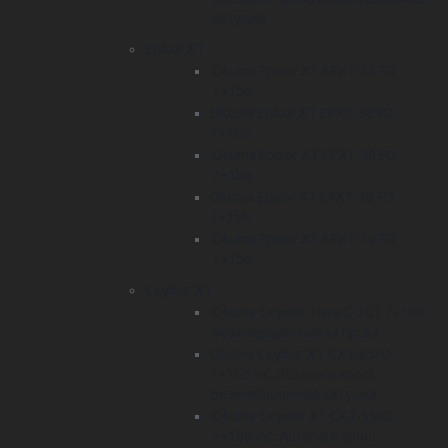
катушка
Epixor XT
Okuma Epixor XT EPXT-55 FD
7+1bb
Okuma Epixor XT EPXT-50 FD
7+1bb
Okuma Epixor XT EPXT-40 FD
7+1bb
Okuma Epixor XT EPXT-30 FD
7+1bb
Okuma Epixor XT EPXT-20 FD
7+1bb
Ceymar XT
Okuma Ceymar Tiara C-30T 7+1bb
Безинерционная катушка
Okuma Ceymar XT CXT-65FD
7+1bb inc. Alu spare spool
Безинерционная катушка
Okuma Ceymar XT CXT-55FD
7+1bb inc. Alu spare spool