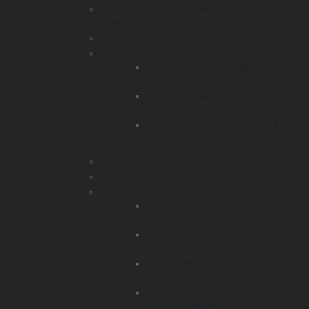
Okuma Solterra Boat 198cm 6'6''30-50lbs -
2sec
SG Parabellum CC UL 7'1
Okuma Magda Air Trolling
Троллинг Okuma Magda Air Dipsy
274cm 9' 15-30lbs - 2sec
Okuma Magda Air Trolling 8' 12-
25lbs - 2sec
Okuma Magda Air Trolling 7' 12-
25lbs - 2sec
SG Trolling2 8' 243cm 12-25lbs - 2sec
SG Trolling2 7' 213cm 10-20lbs - 2sec
4D Line Thru Perch
SG 4D Line Thru Perch 23cm SS
145g 03-Albino
SG 4D Line Thru Perch 23cm SS
145g 02-Firetiger
SG 4D Line Thru Perch 23cm SS
145g 01-Perch
SG 4D Line Thru Perch 17cm SS
63g 02-Firetiger