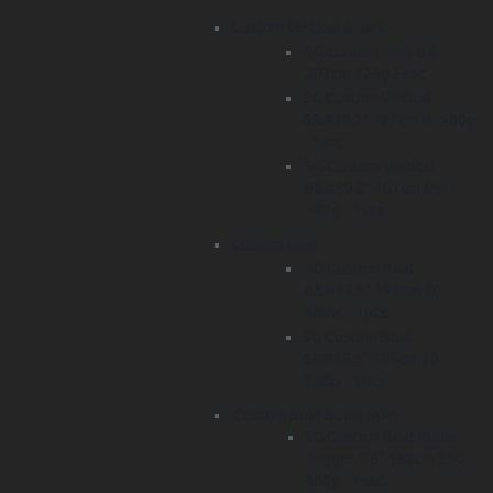
Custom Vertical & Jerk
SG Custom Jerk 6'8
203cm 125g 2sec
SG Custom Vertical
6&#39;2" 187cm H ->60g
- 1sec
SG Custom Vertical
6&#39;2" 187cm MH -
>40g - 1sec
Custom Boat
SG Custom Boat
6&#39;6" 195cm 30-
50lbs - 3pcs
SG Custom Boat
6&#39;6" 195cm 20-
30lbs - 3pcs
Custom Boat Bullie Spin
SG Custom Boat Bullie
Trigger 5'6'' 168cm 250-
600g - 1sec