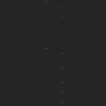
Custom Predator
SG Custom Predator 8'6
258 ->150g 2sec
SG Custom Predator 8'6
258cm ->70g 2sec
SG Custom Predator 8'6''
258cm ->110g - 2sec
SG Custom Predator 8'6
258cm 7-23g 2sec
Custom Coastal
SG Custom Coastal Spin
10'6'' 320cm 10-36g -
3sec
SG Custom Coastal spin
10' 304cm 12-40g -
2sec
SG Custom Coastal Spin
9'6'' 290cm 9-27g - 3sec
SG Custom Coastal spin
9' 274cm 10-30g - 2sec
SG Custom Coastal spin