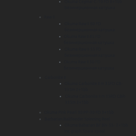
Okuma Ceymar C-10 FD 6+1bb
Безинерционная катушка
Raw II
Okuma Raw II 80 FD
безинерционная катушка
Okuma Raw II 65 FD
безинерционная катушка
Okuma Raw II 55 FD
безинерционная катушка
Okuma Raw II 30 FD
безинерционная катушка
Carbonite II
Okuma Carbonite II m 35FD CB-
335m 2+1bb
Okuma Carbonite II m 35RD CBR-
335m 2+1bb
Okuma Pink Pearl 30 PP-30 FD 3+1bb
Barbarian Baitfeeder Spinning Reel
Okuma Babarian BF BN-55- 2+1bb
inc graph.Spare spool