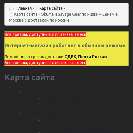
Главная
>
Карта сайта
>
Карта сайта - Okuma и Savage Gear по низким ценам в
Москве с доставкой по России
Все товары, доступные для заказа, здесь
Интернет-магазин работает в обычном режиме.
Подробнее о сроках доставки
СДЕК
,
Почта России
Все товары, доступные для заказа, здесь
Карта сайта
Главная
Скидка от 20% при покупке комплекта
"удилище + катушка"
Каталог товаров
SG 3D Hollow Duckling weedless L 10cm 40g
01-Natural
SG 3D Rad 20cm 32g 06-Golden Albino