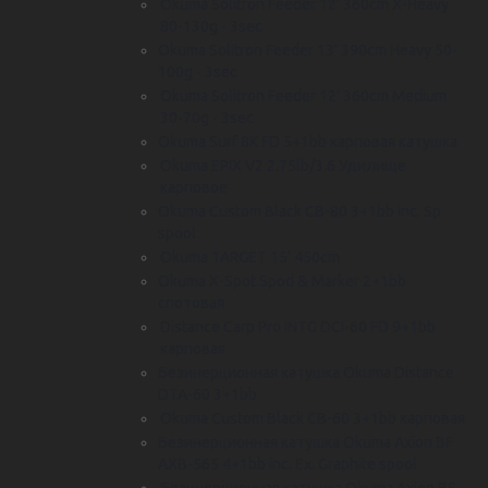
Okuma Solitron Feeder 12' 360cm X-Heavy
80-130g - 3sec
Okuma Solitron Feeder 13' 390cm Heavy 50-
100g - 3sec
Okuma Solitron Feeder 12' 360cm Medium
30-70g - 3sec
Okuma Surf 8K FD 5+1bb карповая катушка
Okuma EPIX V2 2.75lb/3.6 Удилище
карповое
Okuma Custom Black CB-80 3+1bb inc. Sp
spool
Okuma TARGET 15' 450cm
Okuma X-Spot Spod & Marker 2+1bb
спотовая
Distance Carp Pro INTG DCI-60 FD 9+1bb
карповая
Безинерционная катушка Okuma Distance
DTA-60 3+1bb
Okuma Custom Black CB-60 3+1bb карповая
Безинерционная катушка Okuma Axion BF
AXB-565 4+1bb inc. Ex. Graphite spool
Безинерционная катушка Okuma Axion BF