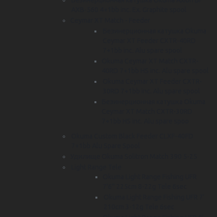
AXB-560 4+1bb inc. Ex. Graphite spool
Ceymar XT Match - Feeder
Безинерционная катушка Okuma
Ceymar XT Feeder CXTR-40RD
7+1bb inc. Alu spare spool
Okuma Ceymar XT Match CXTR-
40RD 7+1bb HS inc. Alu spare spool
Okuma Ceymar XT Feeder CXTR-
30RD 7+1bb inc. Alu spare spool
Безинерционная катушка Okuma
Ceymar XT Match CXTR-30RD
7+1bb HS inc. Alu spare spoo
Okuma Custom Black Feeder CLXF-40FD
7+1bb Alu Spare Spool
Удилище Okuma Solitron Match 390 5-25
Light Range Tele
Okuma Light Range Fishing UFR
7'6'' 225cm 8-22g Tele 6sec
Okuma Light Range Fishing UFR 7'
210cm 3-12g Tele 6sec