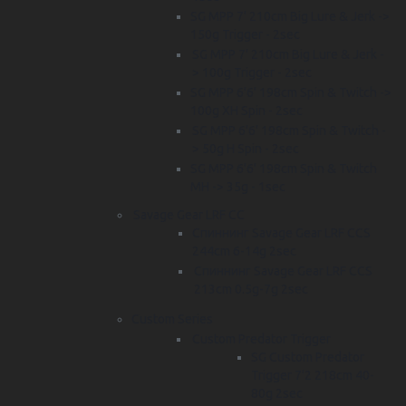
SG MPP 7' 210cm Big Lure & Jerk ->
150g Trigger - 2sec
SG MPP 7' 210cm Big Lure & Jerk -
> 100g Trigger - 2sec
SG MPP 6'6' 198cm Spin & Twitch ->
100g XH Spin - 2sec
SG MPP 6'6' 198cm Spin & Twitch -
> 50g H Spin - 2sec
SG MPP 6'6' 198cm Spin & Twitch
MH -> 35g - 1sec
Savage Gear LRF CC
Спиннинг Savage Gear LRF CCS
244cm 6-14g 2sec
Спиннинг Savage Gear LRF CCS
213cm 0.5g-7g 2sec
Custom Series
Custom Predator Trigger
SG Custom Predator
Trigger 7'2 218cm 40-
80g 2sec