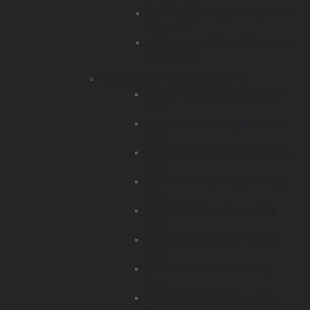
SG Finezze Softlure 8'3 250cm 12-
35g 2sec
SG Finezze Softlure 8'3 250cm ML
5-21g 2sec
Multi Purpose Pro Predator (MPP)
SG MPP 10' 304cm Baitfish 3lbs -
2sec
SG MPP 9' 274cm Trigger -> 180g -
2sec
SG MPP 9' 274cm Trigger -> 120g -
2sec
SG MPP 8' 244cm Trigger -> 160g -
2sec
SG MPP 9' 274cm Spin -> 170g -
2sec
SG MPP 9' 274cm Spin -> 120g -
2sec
SG MPP 9' 274cm Spin -> 90g -
2sec
SG MPP 8' 244cm Spin -> 150g -