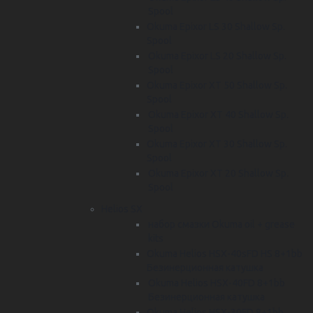
Spool
Okuma Epixor LS 30 Shallow Sp.
Spool
Okuma Epixor LS 20 Shallow Sp.
Spool
Okuma Epixor XT 50 Shallow Sp.
Spool
Okuma Epixor XT 40 Shallow Sp.
Spool
Okuma Epixor XT 30 Shallow Sp.
Spool
Okuma Epixor XT 20 Shallow Sp.
Spool
Helios SX
набор смазки Okuma oil + grease
kits
Okuma Helios HSX-40sFD HS 8+1bb
Безинерционная катушка
Okuma Helios HSX-40FD 8+1bb
Безинерционная катушка
Okuma Helios HSX-30FD 8+1bb