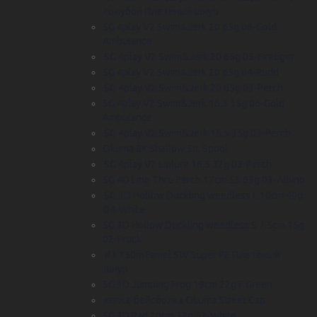
голубой Плетеный шнур
SG 4play V2 Swim&Jerk 20 65g 06-Gold
Ambulance
SG 4play V2 Swim&Jerk 20 65g 05-Firetiger
SG 4play V2 Swim&Jerk 20 65g 04-Rudd
SG 4play V2 Swim&Jerk 20 65g 03-Perch
SG 4play V2 Swim&Jerk 16,5 35g 06-Gold
Ambulance
SG 4play V2 Swim&Jerk 16,5 35g 03-Perch
Okuma 8K Shallow Sp. Spool
SG 4play V2 Liplure 16,5 32g 03-Perch
SG 4D Line Thru Perch 17cm SS 63g 03-Albino
SG 3D Hollow Duckling weedless L 10cm 40g
04-White
SG 3D Hollow Duckling weedless S 7.5cm 15g
02-Fruck
#3 150m Famel SW Super PE Плетеный
шнур
SG 3D Jumping Frog 19cm 22g F Green
кепка-бейсболка Okuma Street Cap
SG 3D Rad 20cm 32g 03-White