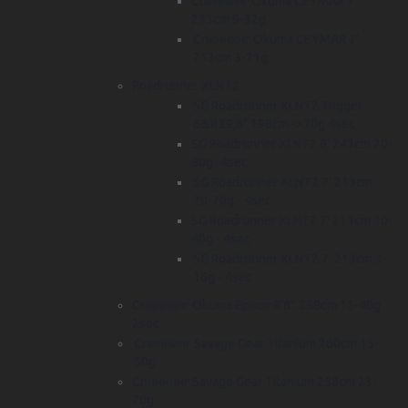
Спиннинг Okuma CEYMAR 7'
213cm 9-32g
Спиннинг Okuma CEYMAR 7'
213cm 3-21g
Roadrunner XLNT2
SG Roadrunner XLNT2 Trigger
6&#39;6" 198cm ->70g 4sec
SG Roadrunner XLNT2 8' 243cm 20-
80g -4sec
SG Roadrunner XLNT2 7' 213cm
20-70g - 4sec
SG Roadrunner XLNT2 7' 213cm 10-
40g - 4sec
SG Roadrunner XLNT2 7' 213cm 3-
16g - 4sec
Спиннинг Okuma Epixor 8'6'' 258cm 15-40g
2sec
Спиннинг Savage Gear Titanium 260cm 15-
50g
Спиннинг Savage Gear Titanium 258cm 23-
70g