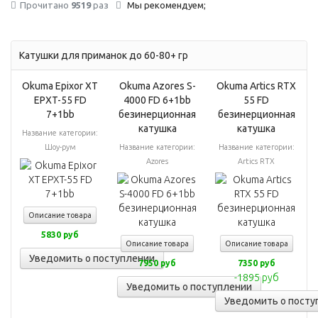
Прочитано
9519
раз
Мы рекомендуем;
Катушки для приманок до 60-80+ гр
Okuma Epixor XT
Okuma Azores S-
Okuma Artics RTX
EPXT-55 FD
4000 FD 6+1bb
55 FD
7+1bb
безинерционная
безинерционная
катушка
катушка
Название категории:
Шоу-рум
Название категории:
Название категории:
Azores
Artics RTX
Описание товара
5830 руб
Описание товара
Описание товара
Уведомить о поступлении
7950 руб
7350 руб
-1895 руб
Уведомить о поступлении
Уведомить о посту