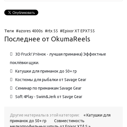
Теги
azores 4000s
rtx 55
Epixor XT EPXT55
Последнее от OkumaReels
3D Fruck! Утёнок - лучшая приманка) Эффектные
поклёвки щуки.
Катушки для приманок до 50+ гр
Костюмы для рыбалки от Savage Gear
Семинар по приманкам Savage Gear
Soft 4Play - Swim&Jerk от Savge Gear
Другие материалы в этой категории:
« Катушки для
приманок до 50+ гр
Совместимость
мелкопрофильных шпуль от Epixor XT/LS »